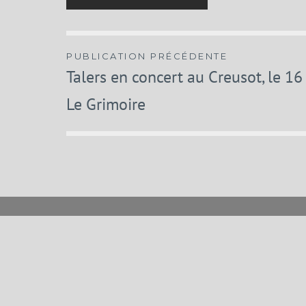
Navigation
PUBLICATION PRÉCÉDENTE
Talers en concert au Creusot, le 1
de
Le Grimoire
l’article
Menu
News
Musiciens