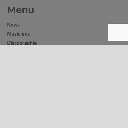
Menu
News
Musiciens
Discographie
Boutique
Concerts
Contact
Panier
Autres informations
Mentions légales
Conditions générales de vente