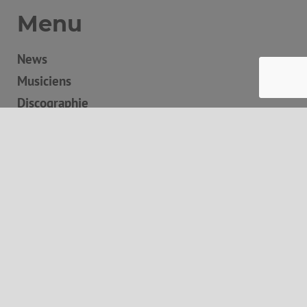
Menu
News
Musiciens
Discographie
Boutique
Concerts
Contact
Panier
Autres informations
Mentions légales
Conditions générales de vente