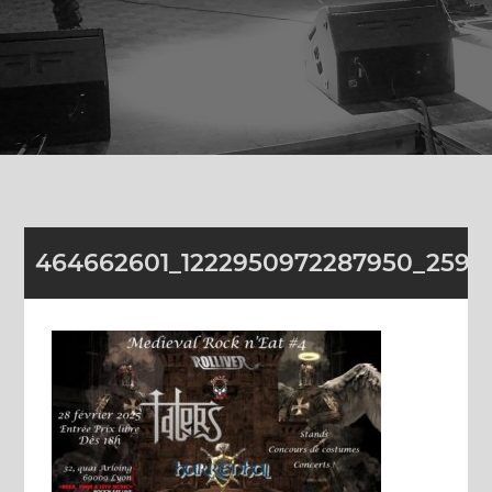
464662601_1222950972287950_2591