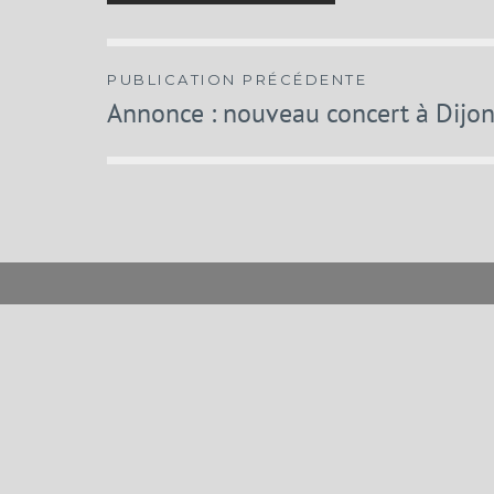
Navigation
PUBLICATION PRÉCÉDENTE
Annonce : nouveau concert à Dijo
de
l’article
Menu
News
Musiciens
Discographie