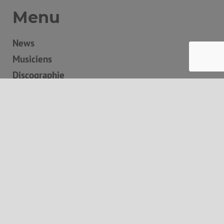
Menu
News
Musiciens
Discographie
Boutique
Concerts
Contact
Panier
Autres informations
Mentions légales
Conditions générales de vente