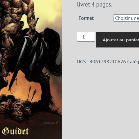
livret 4 pages.
Format
quantité
Ajouter au panie
de
Alexandre
Guidet
UGS :
4061798210626
Catég
-
The
Steel
Barbarian