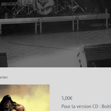
arian
ALEXANDRE GUID
5,00
€
Pour la version CD : Boit