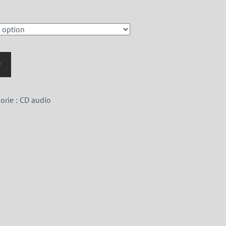
r
orie :
CD audio