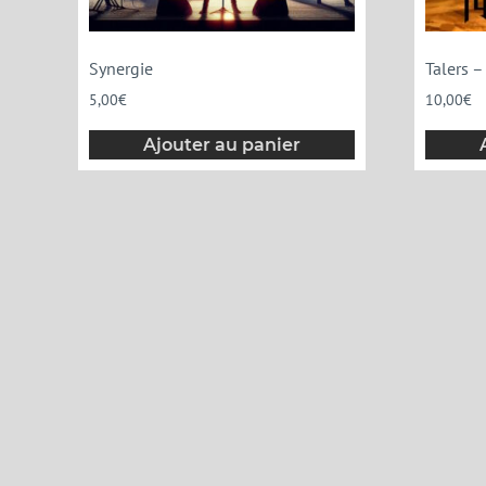
Synergie
Talers 
5,00
€
10,00
€
Ajouter au panier
Menu
News
Musiciens
Discographie