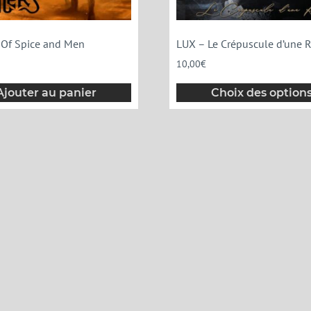
– Of Spice and Men
LUX – Le Crépuscule d’une 
10,00
€
Ajouter au panier
Choix des option
Autres infor
Mentions légales
Conditions générales 
Liens