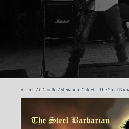
Accueil
/
CD audio
/ Alexandre Guidet – The Steel Barb