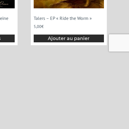
Reine
Talers – EP « Ride the Worm »
5,00
€
s
Ajouter au panier
mations
de vente