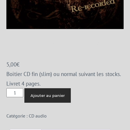
ALEXANDRE GUIDET – TALES FROM
MIDDLE EARTH RE-RECORDED
5,00
€
Boitier CD fin (slim) ou normal suivant les stocks.
Livret 4 pages.
quantité
Ajouter au panier
de
Alexandre
Guidet
Catégorie :
CD audio
-