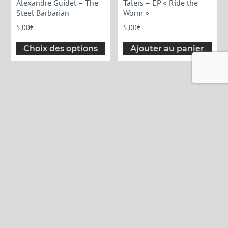
Alexandre Guidet – The
Talers – EP « Ride the
Steel Barbarian
Worm »
5,00
€
5,00
€
Choix des options
Ajouter au panier
Menu
News
Musiciens
Discographie
Boutique