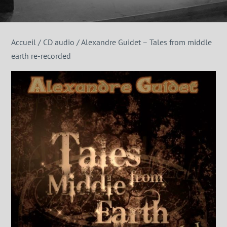
Accueil
/
CD audio
/ Alexandre Guidet – Tales from middle
earth re-recorded