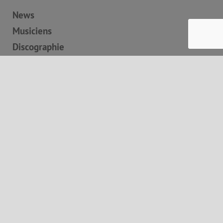
News
Musiciens
Discographie
Boutique
Concerts
Contact
Panier
Autres informations
Mentions légales
Conditions générales de vente
Liens