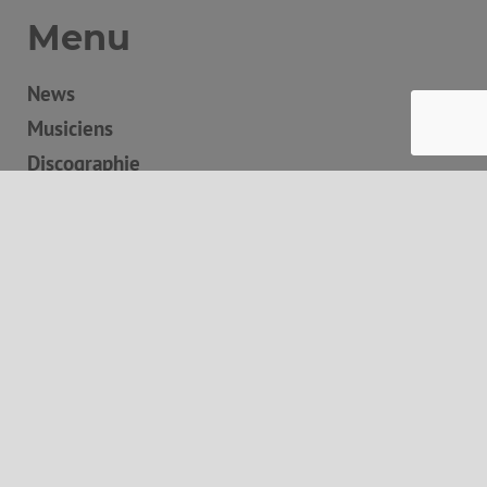
Menu
News
Musiciens
Discographie
Boutique
Concerts
Contact
Panier
Autres informations
Mentions légales
Conditions générales de vente