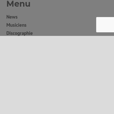
Menu
News
Musiciens
Discographie
Boutique
Concerts
Contact
Panier
Autres informations
Mentions légales
Conditions générales de vente
Liens