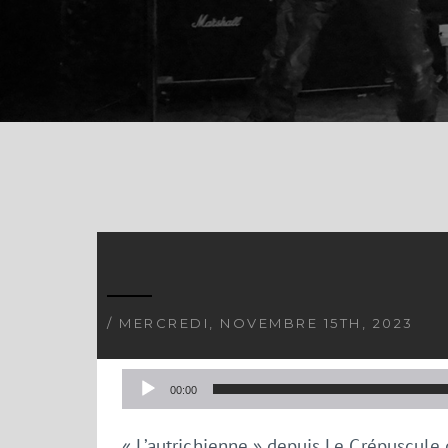
/ MERCREDI, NOVEMBRE 15TH, 2023
Lecteur
00:00
audio
« L’autrichienne » depuis Le Crépuscule 