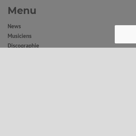
Menu
News
Musiciens
Discographie
Boutique
Concerts
Contact
Panier
Autres informations
Mentions légales
Conditions générales de vente