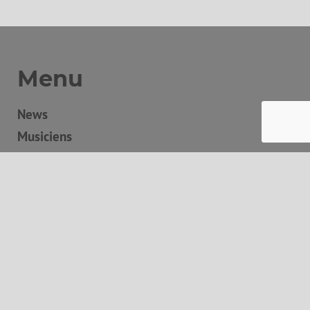
Menu
News
Musiciens
Discographie
Boutique
Concerts
Contact
Panier
Autres informations