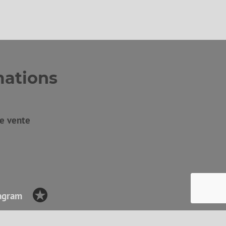
mations
de vente
agram