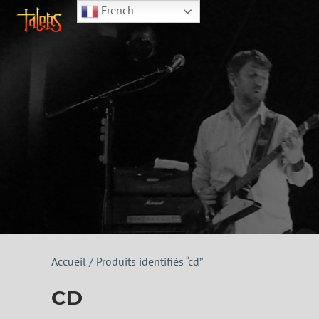
French
Accueil
/ Produits identifiés “cd”
CD